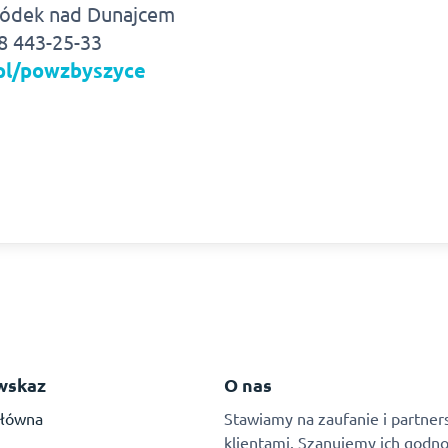
ródek nad Dunajcem
18 443-25-33
.pl/powzbyszyce
wskaz
O nas
główna
Stawiamy na zaufanie i partners
klientami. Szanujemy ich godno