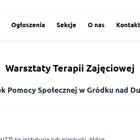
i
Ogłoszenia
Sekcje
O nas
Kontak
Warsztaty Terapii Zajęciowej
k Pomocy Społecznej w Gródku nad D
WTZ) to instytucje lub placówki, które