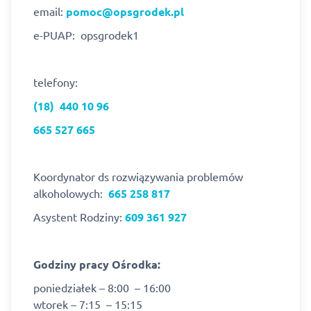
email:
pomoc@opsgrodek.pl
e-PUAP: opsgrodek1
telefony:
(18) 440 10 96
665 527 665
Koordynator ds rozwiązywania problemów
alkoholowych:
665 258 817
Asystent Rodziny:
609 361 927
Godziny pracy Ośrodka:
poniedziałek – 8:00 – 16:00
wtorek – 7:15 – 15:15