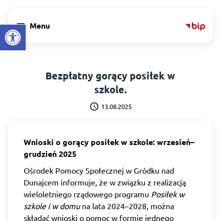
Open toolbar
menu
Menu
Bezpłatny gorący posiłek w
szkole.
schedule
13.08.2025
Wnioski o gorący posiłek w szkole: wrzesień–
grudzień 2025
Ośrodek Pomocy Społecznej w Gródku nad
Dunajcem informuje, że w związku z realizacją
wieloletniego rządowego programu
Posiłek w
szkole i w domu
na lata 2024–2028, można
składać wnioski o pomoc w formie jednego